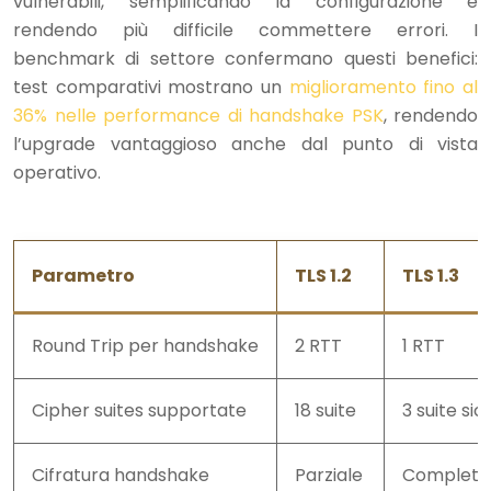
vulnerabili, semplificando la configurazione e
rendendo più difficile commettere errori. I
benchmark di settore confermano questi benefici:
test comparativi mostrano un
miglioramento fino al
36% nelle performance di handshake PSK
, rendendo
l’upgrade vantaggioso anche dal punto di vista
operativo.
Parametro
TLS 1.2
TLS 1.3
Round Trip per handshake
2 RTT
1 RTT
Cipher suites supportate
18 suite
3 suite sic
Cifratura handshake
Parziale
Completa 