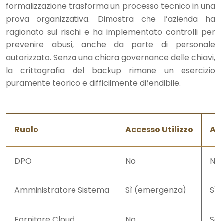
formalizzazione trasforma un processo tecnico in una
prova organizzativa. Dimostra che l’azienda ha
ragionato sui rischi e ha implementato controlli per
prevenire abusi, anche da parte di personale
autorizzato. Senza una chiara governance delle chiavi,
la crittografia del backup rimane un esercizio
puramente teorico e difficilmente difendibile.
Ruolo
Accesso Utilizzo
Ac
DPO
No
No
Amministratore Sistema
Sì (emergenza)
Sì
Fornitore Cloud
No
So