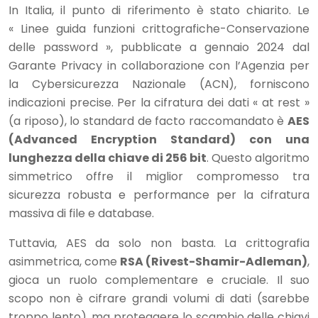
In Italia, il punto di riferimento è stato chiarito. Le
« Linee guida funzioni crittografiche-Conservazione
delle password », pubblicate a gennaio 2024 dal
Garante Privacy in collaborazione con l’Agenzia per
la Cybersicurezza Nazionale (ACN), forniscono
indicazioni precise. Per la cifratura dei dati « at rest »
(a riposo), lo standard de facto raccomandato è
AES
(Advanced Encryption Standard) con una
lunghezza della chiave di 256 bit
. Questo algoritmo
simmetrico offre il miglior compromesso tra
sicurezza robusta e performance per la cifratura
massiva di file e database.
Tuttavia, AES da solo non basta. La crittografia
asimmetrica, come
RSA (Rivest-Shamir-Adleman)
,
gioca un ruolo complementare e cruciale. Il suo
scopo non è cifrare grandi volumi di dati (sarebbe
troppo lento), ma proteggere lo scambio delle chiavi