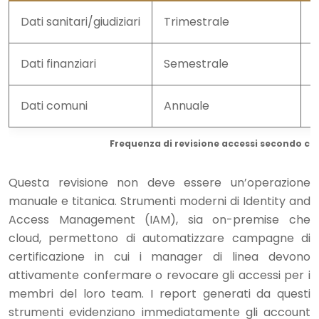
Dati sanitari/giudiziari
Trimestrale
A
Dati finanziari
Semestrale
A
Dati comuni
Annuale
A
Frequenza di revisione accessi secondo crit
Questa revisione non deve essere un’operazione
manuale e titanica. Strumenti moderni di Identity and
Access Management (IAM), sia on-premise che
cloud, permettono di automatizzare campagne di
certificazione in cui i manager di linea devono
attivamente confermare o revocare gli accessi per i
membri del loro team. I report generati da questi
strumenti evidenziano immediatamente gli account