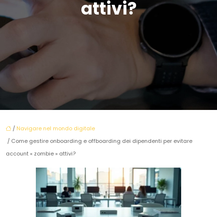
attivi?
/
Navigare nel mondo digitale
/ Come gestire onboarding e offboarding dei dipendenti per evitare
account « zombie » attivi?