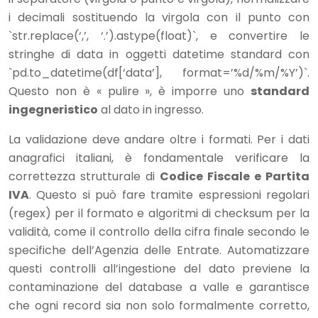
i decimali sostituendo la virgola con il punto con
`str.replace(‘,’, ‘.’).astype(float)`, e convertire le
stringhe di data in oggetti datetime standard con
`pd.to_datetime(df[‘data’], format=’%d/%m/%Y’)`.
Questo non è « pulire », è imporre uno
standard
ingegneristico
al dato in ingresso.
La validazione deve andare oltre i formati. Per i dati
anagrafici italiani, è fondamentale verificare la
correttezza strutturale di
Codice Fiscale e Partita
IVA
. Questo si può fare tramite espressioni regolari
(regex) per il formato e algoritmi di checksum per la
validità, come il controllo della cifra finale secondo le
specifiche dell’Agenzia delle Entrate. Automatizzare
questi controlli all’ingestione del dato previene la
contaminazione del database a valle e garantisce
che ogni record sia non solo formalmente corretto,