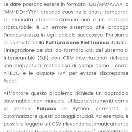
Le date possono essere in formato `GG/MM/AAAA` o
`MM-DD-YYYY`, creando caos nelle analisi temporali.
La mancata standardizzazione non è un dettaglio
trascurabile: è un errore sistemico che propaga
l’inaccuratezza in ogni calcolo successivo. Pensiamo
al contesto della
Fatturazione Elettronica
italiana:
l’integrazione dei dati dal formato XML del Sistema di
Interscambio (SdI) con CRM internazionali richiede
una mappatura meticolosa di campi come i codici
ATECO e le aliquote IVA per evitare discrepanze
fiscali.
Affrontare questo problema richiede un approccio
sistematico, non manuale. Utilizzare strumenti come
la libreria
Pandas
in Python permette di
automatizzare questi passaggi cruciali. Ad esempio, è
possibile leggere un CSV rilevando automaticamente
il separatore (virgola o punto e virgola), normalizzare