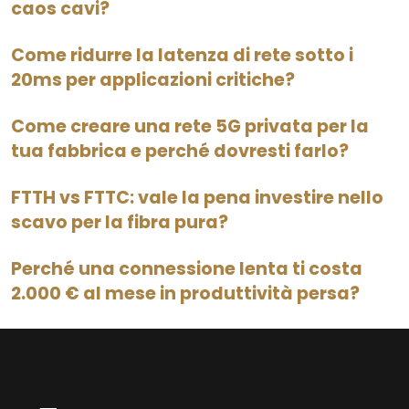
caos cavi?
Come ridurre la latenza di rete sotto i
20ms per applicazioni critiche?
Come creare una rete 5G privata per la
tua fabbrica e perché dovresti farlo?
FTTH vs FTTC: vale la pena investire nello
scavo per la fibra pura?
Perché una connessione lenta ti costa
2.000 € al mese in produttività persa?